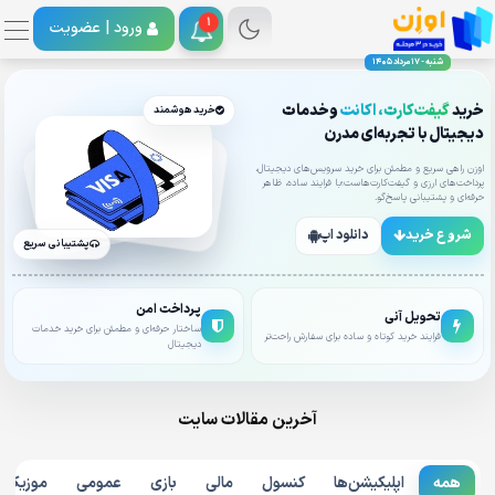
1
ورود |
عضویت
شنبه - 17 مرداد 1405
خرید
گیفت‌کارت، اکانت
وخدمات
خرید هوشمند
دیجیتال با تجربه‌ای مدرن
اوزن راهی سریع و مطمئن برای خرید سرویس‌های دیجیتال،
پرداخت‌های ارزی و گیفت‌کارت‌هاست؛با فرایند ساده، ظاهر
حرفه‌ای و پشتیبانی پاسخ‌گو.
شروع خرید
دانلود اپ
پشتیبانی سریع
پرداخت امن
تحویل آنی
ساختار حرفه‌ای و مطمئن برای خرید خدمات
فرایند خرید کوتاه و ساده برای سفارش راحت‌تر
دیجیتال
آخرین مقالات سایت
همه
اپلیکیشن‌ها
کنسول
مالی
بازی
عمومی
موزیک