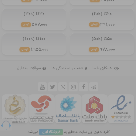
20کا (20k)
30کا (30k)
587,000
391,000
تومان
تومان
50کا (50k)
100کا (100k)
1,955,000
978,000
تومان
تومان
همکاری با ما
شعب و نمایندگی ها
سوالات متداول
کلیه حقوق این سایت متعلق به
میباشد.
فروشگاه اوزن