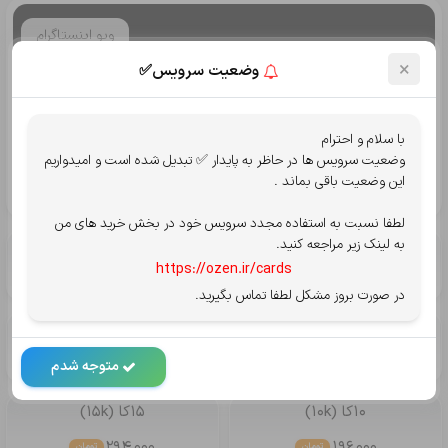
ویو اینستاگرام
×
وضعیت سرویس✅
با سلام و احترام
وضعیت سرویس ها در حاظر به پایدار ✅ تبدیل شده است و امیدواریم
این وضعیت باقی بماند .
لطفا نسبت به استفاده مجدد سرویس خود در بخش خرید های من
به لینک زیر مراجعه کنید.
1کا (1k)
2کا (2k)
https://ozen.ir/cards
40,000
20,000
تومان
تومان
در صورت بروز مشکل لطفا تماس بگیرید.
3کا (3k)
5کا (5k)
98,000
59,000
متوجه شدم
تومان
تومان
10کا (10k)
15کا (15k)
294,000
196,000
تومان
تومان