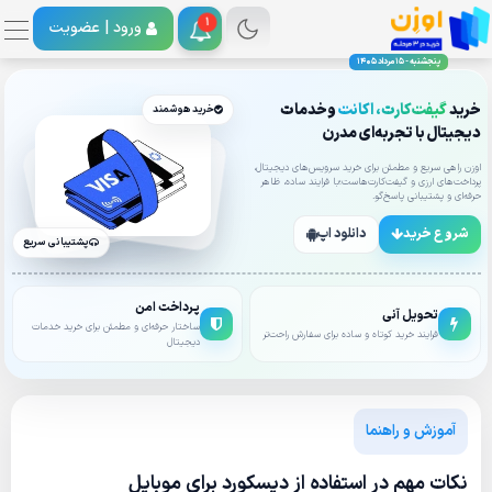
1
ورود |
عضویت
پنجشنبه - 15 مرداد 1405
خرید
گیفت‌کارت، اکانت
وخدمات
خرید هوشمند
دیجیتال با تجربه‌ای مدرن
اوزن راهی سریع و مطمئن برای خرید سرویس‌های دیجیتال،
پرداخت‌های ارزی و گیفت‌کارت‌هاست؛با فرایند ساده، ظاهر
حرفه‌ای و پشتیبانی پاسخ‌گو.
شروع خرید
دانلود اپ
پشتیبانی سریع
پرداخت امن
تحویل آنی
ساختار حرفه‌ای و مطمئن برای خرید خدمات
فرایند خرید کوتاه و ساده برای سفارش راحت‌تر
دیجیتال
آموزش و راهنما
نکات مهم در استفاده از دیسکورد برای موبایل