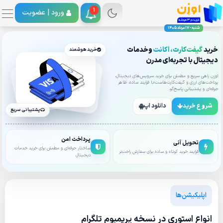
1
ورود |
عضویت
شنبه - 17 مرداد 1405
خرید
گیفت‌کارت، اکانت
وخدمات
خرید هوشمند
دیجیتال با تجربه‌ای مدرن
اوزن راهی سریع و مطمئن برای خرید سرویس‌های دیجیتال،
پرداخت‌های ارزی و گیفت‌کارت‌هاست؛با فرایند ساده، ظاهر
حرفه‌ای و پشتیبانی پاسخ‌گو.
شروع خرید
دانلود اپ
پشتیبانی سریع
پرداخت امن
تحویل آنی
ساختار حرفه‌ای و مطمئن برای خرید خدمات
فرایند خرید کوتاه و ساده برای سفارش راحت‌تر
دیجیتال
اپلیکیشن‌ها
انواع استوری در نسخه پریمیوم تلگرام