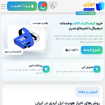
1
ورود |
عضویت
یکشنبه - 18 مرداد 1405
خرید
گیفت‌کارت، اکانت
وخدمات
خرید هوشمند
دیجیتال با تجربه‌ای مدرن
اوزن راهی سریع و مطمئن برای خرید سرویس‌های دیجیتال،
پرداخت‌های ارزی و گیفت‌کارت‌هاست؛با فرایند ساده، ظاهر
حرفه‌ای و پشتیبانی پاسخ‌گو.
شروع خرید
دانلود اپ
پشتیبانی سریع
پرداخت امن
تحویل آنی
ساختار حرفه‌ای و مطمئن برای خرید خدمات
فرایند خرید کوتاه و ساده برای سفارش راحت‌تر
دیجیتال
آموزش و راهنما
روش‌های احراز هویت اپل آیدی در ایران