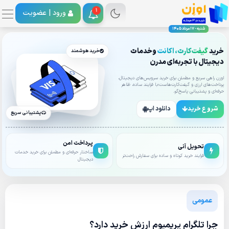
1
ورود |
عضویت
شنبه - 17 مرداد 1405
خرید
گیفت‌کارت، اکانت
وخدمات
خرید هوشمند
دیجیتال با تجربه‌ای مدرن
اوزن راهی سریع و مطمئن برای خرید سرویس‌های دیجیتال،
پرداخت‌های ارزی و گیفت‌کارت‌هاست؛با فرایند ساده، ظاهر
حرفه‌ای و پشتیبانی پاسخ‌گو.
شروع خرید
دانلود اپ
پشتیبانی سریع
پرداخت امن
تحویل آنی
ساختار حرفه‌ای و مطمئن برای خرید خدمات
فرایند خرید کوتاه و ساده برای سفارش راحت‌تر
دیجیتال
عمومی
چرا تلگرام پریمیوم ارزش خرید دارد؟