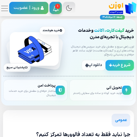
1
ورود |
عضویت
جمعه - 16 مرداد 1405
خرید
گیفت‌کارت، اکانت
وخدمات
خرید هوشمند
دیجیتال با تجربه‌ای مدرن
اوزن راهی سریع و مطمئن برای خرید سرویس‌های دیجیتال،
پرداخت‌های ارزی و گیفت‌کارت‌هاست؛با فرایند ساده، ظاهر
حرفه‌ای و پشتیبانی پاسخ‌گو.
شروع خرید
دانلود اپ
پشتیبانی سریع
پرداخت امن
تحویل آنی
ساختار حرفه‌ای و مطمئن برای خرید خدمات
فرایند خرید کوتاه و ساده برای سفارش راحت‌تر
دیجیتال
عمومی
چرا نباید فقط به تعداد فالوورها تمرکز کنیم؟