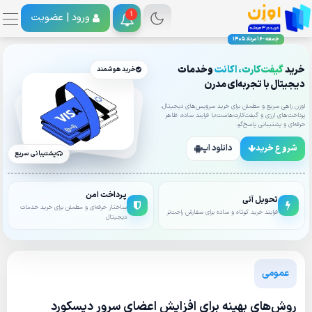
1
ورود |
عضویت
جمعه - 16 مرداد 1405
خرید
گیفت‌کارت، اکانت
وخدمات
خرید هوشمند
دیجیتال با تجربه‌ای مدرن
اوزن راهی سریع و مطمئن برای خرید سرویس‌های دیجیتال،
پرداخت‌های ارزی و گیفت‌کارت‌هاست؛با فرایند ساده، ظاهر
حرفه‌ای و پشتیبانی پاسخ‌گو.
شروع خرید
دانلود اپ
پشتیبانی سریع
پرداخت امن
تحویل آنی
ساختار حرفه‌ای و مطمئن برای خرید خدمات
فرایند خرید کوتاه و ساده برای سفارش راحت‌تر
دیجیتال
عمومی
روش‌های بهینه برای افزایش اعضای سرور دیسکورد