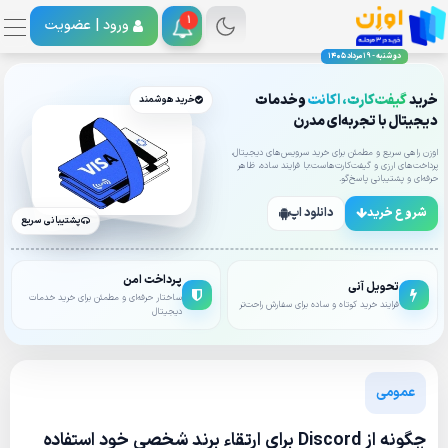
1
ورود |
عضویت
دوشنبه - 19 مرداد 1405
خرید
گیفت‌کارت، اکانت
وخدمات
خرید هوشمند
دیجیتال با تجربه‌ای مدرن
اوزن راهی سریع و مطمئن برای خرید سرویس‌های دیجیتال،
پرداخت‌های ارزی و گیفت‌کارت‌هاست؛با فرایند ساده، ظاهر
حرفه‌ای و پشتیبانی پاسخ‌گو.
شروع خرید
دانلود اپ
پشتیبانی سریع
پرداخت امن
تحویل آنی
ساختار حرفه‌ای و مطمئن برای خرید خدمات
فرایند خرید کوتاه و ساده برای سفارش راحت‌تر
دیجیتال
عمومی
چگونه از Discord برای ارتقاء برند شخصی خود استفاده