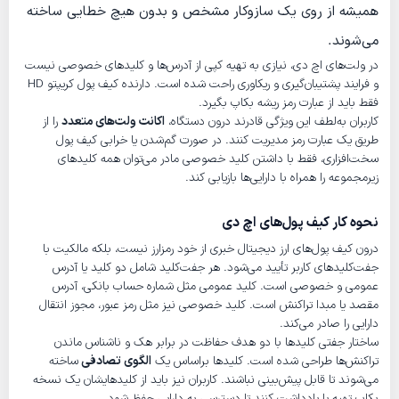
همیشه از روی یک سازوکار مشخص و بدون هیچ خطایی ساخته
می‌شوند.
در ولت‌های اچ دی، نیازی به تهیه کپی از آدرس‌ها و کلیدهای خصوصی نیست
و فرایند پشتیبان‌گیری و ریکاوری راحت شده است. دارنده کیف پول کریپتو HD
فقط باید از عبارت رمز ریشه بکاپ بگیرد.
کاربران به‌لطف این ویژگی قادرند درون دستگاه‌،
اکانت ولت‌های متعدد
را از
طریق یک عبارت رمز مدیریت کنند. در صورت گم‌شدن یا خرابی کیف پول
سخت‌افزاری، فقط با داشتن کلید خصوصی مادر می‌توان همه کلیدهای
زیرمجموعه را همراه با دارایی‌ها بازیابی کند.
نحوه کار کیف پول‌های اچ دی
درون کیف پول‌های ارز دیجیتال خبری از خود رمزارز نیست، بلکه مالکیت با
جفت‌کلیدهای کاربر تأیید می‌شود. هر جفت‌کلید شامل دو کلید یا آدرس
عمومی و خصوصی است. کلید عمومی مثل شماره حساب بانکی، آدرس
مقصد یا مبدا تراکنش است. کلید خصوصی نیز مثل رمز عبور، مجوز انتقال
دارایی را صادر می‌کند.
ساختار جفتی کلیدها با دو هدف حفاظت در برابر هک و ناشناس ماندن
تراکنش‌ها طراحی شده است. کلیدها براساس یک
الگوی تصادفی
ساخته
می‌شوند تا قابل‌ پیش‌بینی نباشند. کاربران نیز باید از کلیدهایشان یک نسخه
بکاپ تهیه یا یادداشت کنند تا دسترسی به دارایی حفظ شود.