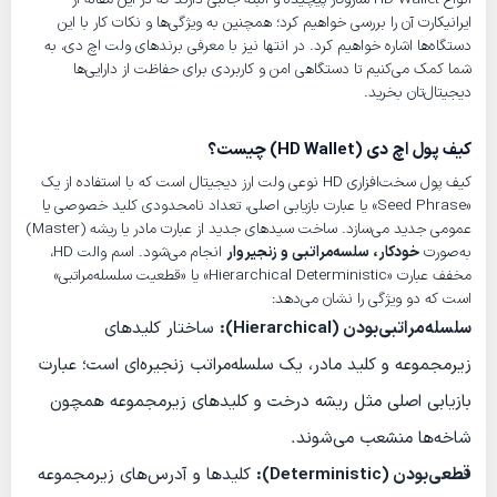
ایرانیکارت آن را بررسی خواهیم کرد؛ همچنین به ویژگی‌ها و نکات کار با این
دستگاه‌ها اشاره خواهیم کرد. در انتها نیز با معرفی برندهای ولت اچ دی، به
شما کمک می‌کنیم تا دستگاهی امن و کاربردی برای حفاظت از دارایی‌ها
دیجیتال‌تان بخرید.
کیف پول اچ دی (HD Wallet) چیست؟
کیف پول سخت‌افزاری HD نوعی ولت ارز دیجیتال است که با استفاده از یک
«Seed Phrase» یا عبارت بازیابی اصلی، تعداد نامحدودی کلید خصوصی یا
عمومی جدید می‌سازد. ساخت سیدهای جدید از عبارت مادر یا ریشه (Master)
به‌صورت
خودکار، سلسه‌مراتبی و زنجیروار
انجام می‌شود. اسم والت HD،
مخفف عبارت «Hierarchical Deterministic» یا «قطعیت سلسله‌مراتبی»
است که دو ویژگی را نشان می‌دهد:
سلسله‌مراتبی‌بودن (Hierarchical):
ساختار کلیدهای
زیرمجموعه و کلید مادر، یک سلسله‌مراتب زنجیره‌ای است؛ عبارت
بازیابی اصلی مثل ریشه درخت و کلیدهای زیرمجموعه همچون
شاخه‌‌ها منشعب می‌شوند.
قطعی‌بودن (Deterministic):
کلیدها و آدرس‌های زیرمجموعه