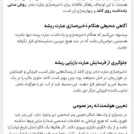
هستند؛ با این‌ اوصاف، راهکار عاقلانه برای ذخیره‌سازی عبارت مادر،
روش سنتی
یادداشت روی کاغذ
و پنهان‌سازی آن است.
آگاهی محیطی هنگام ذخیره‌سازی عبارت ریشه
پیشنهاد می‌کنیم که هنگام ذخیره‌سازی و یادداشت عبارت ریشه تنها باشید؛
همچنین حواس‌تان باشد که در دید هیچ دوربین مداربسته‌ای قرار نگرفته
باشید.
جلوگیری از فرسایش عبارت بازیابی ریشه
ذخیره‌سازی عبارت مادر روی کاغذ از ریسک‌هایی مثل آسیب فیزیکی و فرسایش
در طول زمان در امان نخواهد بود؛ پس بهتر است کاغذ حاوی بکاپ را در یک
محیط امن و کم‌خطر قرار دهید. این محیط باید از آب، نم یا هرگونه عامل
تخریب‌کننده فیزیکی دیگر دور باشد.
تعیین هوشمندانه رمز عمومی
در بسیاری از ولت‌ها، امکان تعیین رمز شخصی نیز وجود دارد. این رمز باید
طوری باشد که هیچ ارتباطی به اطلاعات شخصی شما یا سایر رمزها نداشته
باشد و از یک الگوی تکراری پیروی نکند. اگر هکرها یک الگو (مثل تاریخ تولد) را
از روی رمزهای آسیب‌پذیر شناسایی کنند،‌ نفوذ و سرقت اطلاعات برایشان بسیار