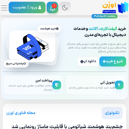
1
ورود |
عضویت
پنجشنبه - 15 مرداد 1405
خرید
گیفت‌کارت، اکانت
وخدمات
خرید هوشمند
دیجیتال با تجربه‌ای مدرن
اوزن راهی سریع و مطمئن برای خرید سرویس‌های دیجیتال،
پرداخت‌های ارزی و گیفت‌کارت‌هاست؛با فرایند ساده، ظاهر
حرفه‌ای و پشتیبانی پاسخ‌گو.
شروع خرید
دانلود اپ
پشتیبانی سریع
پرداخت امن
تحویل آنی
ساختار حرفه‌ای و مطمئن برای خرید خدمات
فرایند خرید کوتاه و ساده برای سفارش راحت‌تر
دیجیتال
مجله فناوری اوزن
تکنولوژی
چشم‌بند هوشمند شیائومی با قابلیت ماساژ رونمایی شد