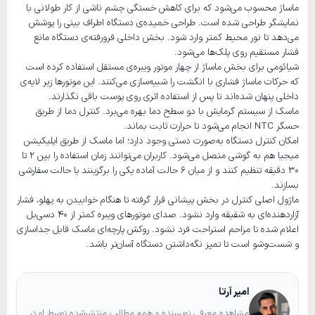
ماساژ محسوب می‌شود که برای کاهش خستگی چشم ناشی از کار طولانی با
نمایشگر طراحی شده است. طراحی خمیده‌ی دستگاه اطراف بینی را پوشش
می‌دهد تا نور محیط کمتر وارد شود. بخش داخلی فرورفته‌ی دستگاه مانع
فشار مستقیم روی پلک‌ها می‌شود.
شیائومی برای بخش ماساژ از چهار موتور ویبره‌ی مستقل استفاده کرده است
که حرکات ماساژ فشاری با انگشت را شبیه‌سازی می‌کنند. این موتورها زیر لایه‌ی
داخلی پنهان شده‌اند تا پس از استفاده اثری روی پوست باقی نگذارند.
ماسک از سیستم گرمایش با دو سطح دما بهره می‌برد. کنترل دما از طریق
حسگر NTC انجام می‌شود تا حرارت ثابت بماند.
امکان کنترل دستگاه به‌صورت دستی وجود دارد؛ اما ماسک از طریق اپلیکیشن
میجیا هم به گوشی متصل می‌شود. کاربران می‌توانند زمان استفاده را بین ۲ تا
۳۰ دقیقه تنظیم کنند و از میان ۶ حالت آماده یکی را برگزینند یا حالت سفارشی
بسازند.
ماژول اصلی کنترل در بخش پیشانی قرار گرفته تا هنگام خوابیدن به پهلو، فشار
آزاردهنده‌ای به شقیقه وارد نشود. صدای موتورهای ویبره کمتر از ۴۰ دسی‌بل
اعلام شده تا مزاحم استراحت فرد نشود. روکش پارچه‌ای ماسک قابل جداسازی
و شست‌وشو است تا تمیز نگه‌داشتن دستگاه آسان‌تر باشد.
امیر آرتا
مشاهده معرفی نویسنده و همه مطالب منتشرشده توسط او در