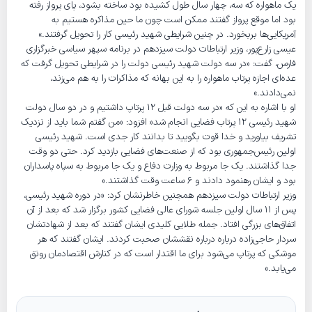
یک ماهواره که سه، چهار سال طول کشیده بود ساخته بشود، پای پرواز رفته
بود اما موقع پرواز گفتند ممکن است چون ما حین مذاکره هستیم به
آمریکایی‌ها بربخورد. در چنین شرایطی شهید رئیسی کار را تحویل گرفتند.»
عیسی زارع‌پور، وزیر ارتباطات دولت سیزدهم در برنامه سپهر سیاسی خبرگزاری
فارس، گفت: «در سه دولت شهید رئیسی دولت را در شرایطی تحویل گرفت که
عده‌ای اجازه پرتاب ماهواره را به این بهانه که مذاکرات را به هم می‌زند،
نمی‌دادند.»
او با اشاره به این که «در سه دولت قبل ۱۲ پرتاپ داشتیم و در دو سال دولت
شهید رئیسی ۱۲ پرتاب فضایی انجام شد« افزود: «من گفتم شما باید از نزدیک
تشریف بیاورید و خدا قوت بگویید تا بدانند کار جدی است. شهید رئیسی
اولین رئیس‌جمهوری بود که از صنعت‌های فضایی بازدید کرد. حتی دو وقت
جدا گذاشتند. یک جا مربوط به وزارت دفاع و یک جا مربوط به سپاه پاسداران
بود و ایشان رهنمود دادند و ۶ ساعت وقت گذاشتند.»
وزیر ارتباطات دولت سیزدهم همچنین خاطرنشان کرد: «در دوره شهید رئیسی،
پس از ۱۱ سال اولین جلسه شورای عالی فضایی کشور برگزار شد که بعد از آن
اتفاق‌های بزرگی افتاد. جمله طلایی کلیدی ایشان گفتند که بعد از شهادتشان
سردار حاجی‌زاده درباره درباره نقششان صحبت کردند. ایشان گفتند که هر
موشکی که پرتاپ می‌شود برای ما اقتدار است که در کنارش اقتصادمان رونق
می‌یابد.»