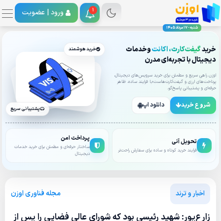
1
ورود |
عضویت
شنبه - 17 مرداد 1405
خرید
گیفت‌کارت، اکانت
وخدمات
خرید هوشمند
دیجیتال با تجربه‌ای مدرن
اوزن راهی سریع و مطمئن برای خرید سرویس‌های دیجیتال،
پرداخت‌های ارزی و گیفت‌کارت‌هاست؛با فرایند ساده، ظاهر
حرفه‌ای و پشتیبانی پاسخ‌گو.
شروع خرید
دانلود اپ
پشتیبانی سریع
پرداخت امن
تحویل آنی
ساختار حرفه‌ای و مطمئن برای خرید خدمات
فرایند خرید کوتاه و ساده برای سفارش راحت‌تر
دیجیتال
مجله فناوری اوزن
اخبار و ترند
زارع‌پور: شهید رئیسی بود که شورای عالی فضایی را پس از