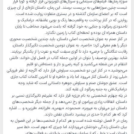
سوژه رمان‌ها، فیلم‌های سینمایی و سریال‌های تلویزیونی قرار گرفته و گویا قرار
نیست چنین سوژه‌هایی به بن‌بست برسند. این رمان، داستان تازه‌ای از آن چیزی
است که بر اعضای سازمان گذشته و در بستری متفاوت روایت شده است.
روایتی که در کنار پرداخت به واقعیت‌ها رنگ و بویی عاشقانه، دراماتیک و
تاحدودی رمزآلود و جنایی به خود گرفته که باعث می‌شود مخاطب تا پایان
داستان همراه آن بوده و لحظه‌ای کتاب را زمین نگذارد.
در کنار صنم به عنوان شخصیت اصلی داستان، باید چندین شخصیت محوری
دیگر را هم معرفی کرد؛ «ناصر»، به عنوان دومین شخصیت تأثیرگذار داستان،
رقابت تنگاتنگی با «رضی» دارد تا گوی سبقت کینه و نفرت را از یکدیگر بربایند.
شاید بهترین توصیف را بتوان در اولین جمله کتاب در فصل اول خواند: «آتش
انتقام در من شعله می‌کشید و کینه رضی و دار و دسته‌اش تو قلبم
می‌جوشید.» در کنار این دو شخصیت، سیاوش قرار دارد که اگرچه از نظر فیزیکی
خیلی زود از داستان کنار می‌رود اما یاد و خاطره او تا آخرین کلمات کتاب جاری
است. عشق جوشان صنم و سیاوش جوهره داستانی است که شاید وجه
دراماتیک‌اش به جنبه رمزآلود آن غلبه کند.
در پله چهارم، شخصیتی به نام «زری» قرار دارد که علیرغم تاثیرگذاری نسبی بر
داستان، اتفاقات زیادی پیرامون او رخ نمی‌دهد و از جمله دیگر شخصیت‌های
داستان نیز می‌توان به «پرویز»، «محمود»، «بهمن»، «فرزانه»، «فرزین» و … اشاره
کرد که هر کدام تا حدی در پیشبرد داستان نقش دارند.
رمان در 6 فصل نوشته شده است و هر کدام از شخصیت‌ها در این فصول به
بیان داستان زندگی خودشان می‌پردازند اما چیزی که مهم است، خط سیر
داستان است؛ خطی که از سازمان مجاهدین، خباثتش و فعالیت‌های