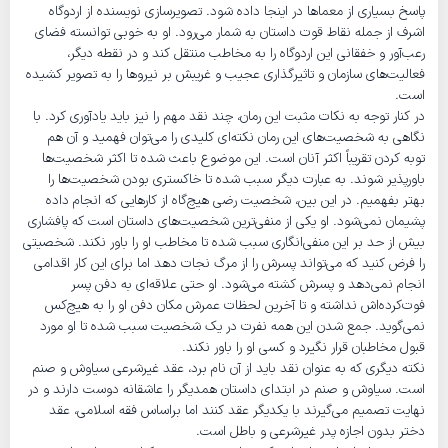
پاسخ بسیاری از معماها در اینجا داده شود. تصویرسازی نویسنده از اردوگاه
اشرف از جمله نقاط قوت داستان به شمار می‌رود. او به خوبی توانسته فضای
رعب‌آور و خفقانی این اردوگاه را به مخاطب منتقل کند و در نقطه دیگر،
فعالیت‌های سازمان و تاثیرگذاری عجیب و غریبش بر نیروها را به تصویر کشیده
است.
در کنار توجه به نکات مثبت این رمان، چند نقد مهم را نیز باید یادآوری کرد. با
نگاهی به شخصیت‌های این رمان نکته‌ای کلیدی را می‌توان فهمید و آن هم
توبه کردن تقریباً اکثر آنان است. این موضوع باعث شده تا اکثر شخصیت‌ها
باورپذیر شوند. به عبارت دیگر سبب شده تا خاکستری بودن شخصیت‌ها را
بهتر بفهمیم. در این بین، شخصیت رضی هیچ‌گاه از کارهایی که انجام داده
پشیمان نمی‌شود. او یکی از منفی‌ترین شخصیت‌های داستان است که پافشاری
بیش از حد بر این منفی‌انگاری سبب شده تا مخاطب او را باور نکند. شخصیتی
را فرض کنید که می‌تواند پسرش را از مرگ نجات دهد اما برای این کار اقدامی
انجام نمی‌دهد و پسرش کشته می‌شود. او حتی علاقه‌ای به دفن پسر
فوت‌کرده‌اش نداشته و تا آخرین لحظات عمرش مکان دفن او را به هیچ‌کس
نمی‌گوید. جمع شدن این همه نفرت در یک شخصیت سبب شده تا او مورد
قبول مخاطبان قرار نگیرد و کسی او را باور نکند.
نکته دیگری که به عنوان نقد باید از آن نام برد، عقد غیرشرعی سیاوش و صنم
است. سیاوش و صنم در ابتدای داستان همدیگر را عاشقانه دوست دارند و در
نهایت تصمیم می‌گیرند با یکدیگر عقد کنند اما براساس فقه اسلامی، عقد
دختر بدون اجازه پدر غیرشرعی و باطل است.