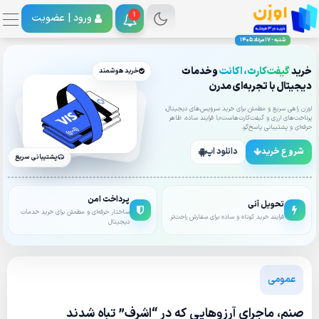
1
ورود |
عضویت
شنبه - 17 مرداد 1405
خرید
گیفت‌کارت، اکانت
وخدمات
خرید هوشمند
دیجیتال با تجربه‌ای مدرن
اوزن راهی سریع و مطمئن برای خرید سرویس‌های دیجیتال،
پرداخت‌های ارزی و گیفت‌کارت‌هاست؛با فرایند ساده، ظاهر
حرفه‌ای و پشتیبانی پاسخ‌گو.
شروع خرید
دانلود اپ
پشتیبانی سریع
پرداخت امن
تحویل آنی
ساختار حرفه‌ای و مطمئن برای خرید خدمات
فرایند خرید کوتاه و ساده برای سفارش راحت‌تر
دیجیتال
عمومی
صنم، ماجرای آرزوهایی که در “اشرف” تباه شدند