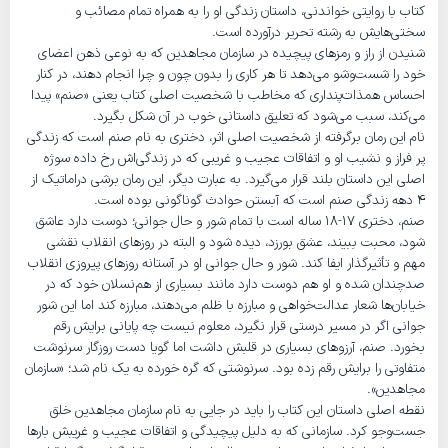
کتاب با روایتی خواندنی، داستان زندگی او را به همراه تمام مصائب و
سختی‌هایش به رشته تحریر درآورده است.
شنیدن از راز و رمز‌های پیچیده در سازمان مجاهدین که به نوعی ذهن اعضای
خود را شست‌وشو می‌دهد تا هر کاری را بدون چون و چرا انجام دهند، در کنار
احساس همذات‌پنداری که مخاطب با شخصیت اصلی کتاب یعنی «صنم» پیدا
می‌کند، سبب می‌شود که تعلیق داستانی خوب در آن شکل بگیرد.
نام این رمان برگرفته از شخصیت اصلی اثر، دختری به نام صنم است که زندگی
پر فراز و نشیب او و اتفاقات عجیب و غریبی که در زندگی‌اش رخ داده سوژه
اصلی این داستان بلند قرار می‌گیرد. به عبارت دیگر، این رمان برشی دراماتیک از
4 دهه زندگی صنم است که آبستن حوادث گوناگونی بوده است.
صنم، دختری 17-18 ساله است با تمام شور و حال جوانی؛ دوست دارد عاشق
شود، محبت ببیند، عشق بورزد، دیده شود و البته در روزهای انقلاب نقشی
مهم و تأثیرگذار ایفا کند. شور و حال جوانی او در آستانه روزهای پیروزی انقلاب
صدچندان شده و او هم دوست دارد مانند بسیاری از هم‌نسلان خود که در
خیابان‌ها شعار عدالت‌خواهی و مبارزه با ظلم می‌دهند، مبارزه کند اما این شور
جوانی اگر در مسیر درستی قرار نگیرد، معلوم نیست چه پایانی برایش رقم
بخورد. صنم، آرزوهای بسیاری در قلبش داشت اما گویا دست روزگار سرنوشت
متفاوتی را برایش رقم زده بود. سرنوشتی که گره خورده به یک نام شد؛ «سازمان
مجاهدین».
نقطه اصلی داستان این کتاب را باید در جایی به نام سازمان مجاهدین خلق
جست‌وجو کرد. سازمانی که به دلیل پیچیدگی و اتفاقات عجیب و غریبش بارها