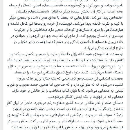
ناجوانمردانه او عبور کرده و گره‌خورده به شخصیت‌های اصلی داستان از جمله
صنم است. در کنار آن، بخش عمده دیگر به تقابل‌ شخصیت‌های داستان
اختصاص پیدا می‌کند. تقابل‌هایی که بعضاً با عشق همراه شده و بعضی دیگر
با کینه و نفرت خاتمه پیدا می‌کند. نویسنده از خرده روایت‌ها نیز غافل نشده و
هرازچندگاهی با مرور داستان‌های کوچک، سعی دارد مخاطبش را با جزئیات
بیشتری از داستان روبه‌رو کند. از ماجرای فعالیت جهادی گروهی از جوانان در
خانه پیرزن همسایه تا داستان زندگی پدر صنم که سالهاست بنابر دلایلی در
خارج از ایران زندگی می‌کند.
نویسنده به شیوه‌ای هنرمندانه پازل داستانی خود را به مرور تکمیل می‌کند و
تلاش دارد با استفاده به‌جا و مناسب از عنصر تعلیق، مخاطب را همراه خود نگه
دارد. این تعلیق در روایت تک‌تک شخصیت‌ها دیده می‌شود و به مرور در خلال
داستان افشا می‌گردند. شاید بتوان اوج تعلیق داستانی این رمان را در همان
صفحات ابتدایی‌اش جست‌وجو کرد؛ جایی که یک جنازه از زیر خاک بیرون
کشیده می‌شود که نه عنوانی دارد و نه صاحبی اما همین جسد عجیب و غریب
تبدیل به معمایی می‌شود که تا پایان کتاب مخاطب را در چالش با خود دارد.
معمایی که در نهایت با یک ایمیل آشکار می‌شود….
داستان صنم از نظر مکانی در سه کشور متفاوت رقم می‌خورد؛ ماجرا در ایران آغاز
شده و روایتگر سال‌های ابتدایی انقلاب است. بخش دوم داستان در عراق و
اردوگاه اشرف رقم می‌خورد؛ اردوگاهی که دیوارهای بلند و تاریکش قتلگاه آرزوهای
صنم شده و نفرت او نسبت به اطرافیانش را صدچندان می‌کند؛ بخش سوم در
فرانسه رقم می‌خورد و در نهایت، بخش پایانی داستان در ایران روایت شده تا