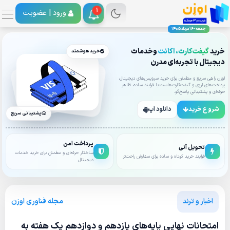
1
ورود |
عضویت
جمعه - 16 مرداد 1405
خرید
گیفت‌کارت، اکانت
وخدمات
خرید هوشمند
دیجیتال با تجربه‌ای مدرن
اوزن راهی سریع و مطمئن برای خرید سرویس‌های دیجیتال،
پرداخت‌های ارزی و گیفت‌کارت‌هاست؛با فرایند ساده، ظاهر
حرفه‌ای و پشتیبانی پاسخ‌گو.
شروع خرید
دانلود اپ
پشتیبانی سریع
پرداخت امن
تحویل آنی
ساختار حرفه‌ای و مطمئن برای خرید خدمات
فرایند خرید کوتاه و ساده برای سفارش راحت‌تر
دیجیتال
مجله فناوری اوزن
اخبار و ترند
امتحانات نهایی پایه‌های یازدهم و دوازدهم یک هفته به