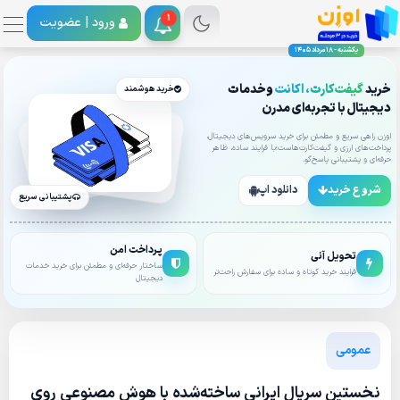
1
ورود |
عضویت
یکشنبه - 18 مرداد 1405
خرید
گیفت‌کارت، اکانت
وخدمات
خرید هوشمند
دیجیتال با تجربه‌ای مدرن
اوزن راهی سریع و مطمئن برای خرید سرویس‌های دیجیتال،
پرداخت‌های ارزی و گیفت‌کارت‌هاست؛با فرایند ساده، ظاهر
حرفه‌ای و پشتیبانی پاسخ‌گو.
شروع خرید
دانلود اپ
پشتیبانی سریع
پرداخت امن
تحویل آنی
ساختار حرفه‌ای و مطمئن برای خرید خدمات
فرایند خرید کوتاه و ساده برای سفارش راحت‌تر
دیجیتال
عمومی
نخستین سریال ایرانی ساخته‌شده با هوش مصنوعی روی