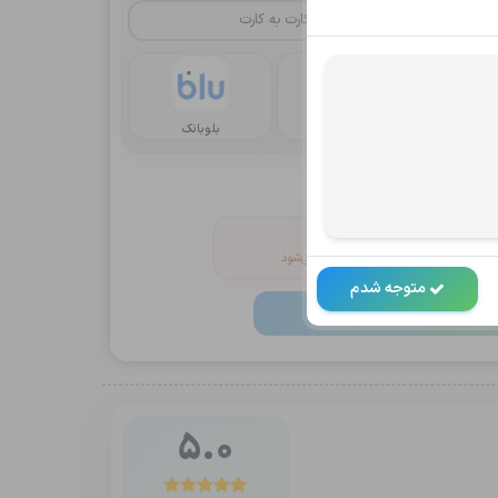
کارت به کارت
یا
رداخت
کریپتو oxapay
بلوبانک
انین و ضوابط
V را خاموش کنید
 دکمه پرداخت به‌صورت خودکار فعال می‌شود
متوجه شدم
خت و ثبت
4,907,000
تومان
5.0