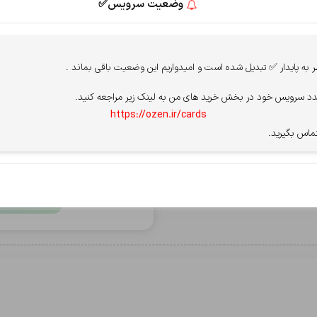
وضعیت سرویس✅
پرداخت از درگاه
ثبت
ه پایدار ✅ تبدیل شده است و امیدواریم این وضعیت باقی بماند .
سپ - سامان
آسان پ
د سرویس خود در بخش خرید های من به لینک زیر مراجعه کنید.
 ارسال می شود.
https://ozen.ir/cards
قوانین سایت را میپذیرم.
مشاهده قو
ماس بگیرید.
برای فعال شدن پرداخت، PN
بعد از خاموش شدن،
پردا