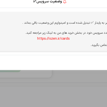
وضعیت سرویس✅
پرداخت از درگاه
ثبت
ه پایدار ✅ تبدیل شده است و امیدواریم این وضعیت باقی بماند .
سپ - سامان
آسان پ
د سرویس خود در بخش خرید های من به لینک زیر مراجعه کنید.
 ارسال می شود.
https://ozen.ir/cards
قوانین سایت را میپذیرم.
مشاهده قو
ماس بگیرید.
برای فعال شدن پرداخت، PN
بعد از خاموش شدن،
پردا