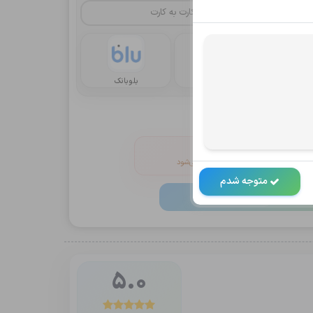
کارت به کارت
یا
رداخت
کریپتو oxapay
بلوبانک
انین و ضوابط
V را خاموش کنید
 دکمه پرداخت به‌صورت خودکار فعال می‌شود
متوجه شدم
خت و ثبت
18,065,000
تومان
5.0