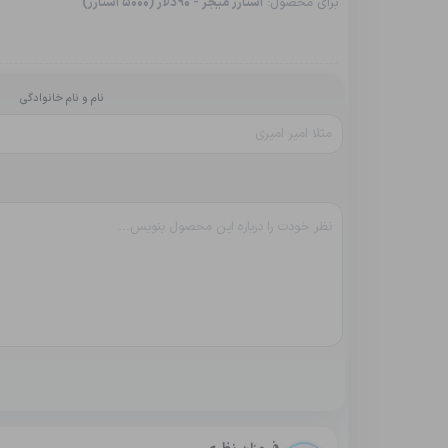
برای محصول:
استارز میجر - 90دلار (5000 استارز)
نام و نام خانوادگی