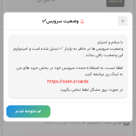
80 سی پی
×
تعداد:
وضعیت سرویس✅
جمع کل:
193,000
تومان
با سلام و احترام
وضعیت سرویس ها در حاظر به پایدار ✅ تبدیل شده است و امیدواریم
قابل پرداخت:
193,000
تومان
این وضعیت باقی بماند .
انتخاب روش پرداخت
پرداخت امن توسط شاپرک
لطفا نسبت به استفاده مجدد سرویس خود در بخش خرید های من
به لینک زیر مراجعه کنید.
پرداخت از درگاه
کارت به کارت
یا
https://ozen.ir/cards
در صورت بروز مشکل لطفا تماس بگیرید.
آسان پرداخت
سپ - سامان
کریپتو oxapay
بلوبانک
متوجه شدم
قوانین سایت را میپذیرم.
مشاهده قوانین و ضوابط