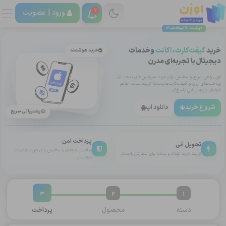
1
ورود |
عضویت
دوشنبه - 19 مرداد 1405
خرید
گیفت‌کارت، اکانت
وخدمات
خرید هوشمند
دیجیتال با تجربه‌ای مدرن
اوزن راهی سریع و مطمئن برای خرید سرویس‌های دیجیتال،
پرداخت‌های ارزی و گیفت‌کارت‌هاست؛با فرایند ساده، ظاهر
حرفه‌ای و پشتیبانی پاسخ‌گو.
شروع خرید
دانلود اپ
پشتیبانی سریع
پرداخت امن
تحویل آنی
ساختار حرفه‌ای و مطمئن برای خرید خدمات
فرایند خرید کوتاه و ساده برای سفارش راحت‌تر
دیجیتال
3
2
1
دسته
محصول
پرداخت