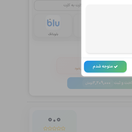
کارت به کارت
یا
رداخت
کریپتو oxapay
بلوبانک
انین و ضوابط
V را خاموش کنید
متوجه شدم
 دکمه پرداخت به‌صورت خودکار فعال می‌شود
اخت و ثبت
2,209,000
تومان
0.0