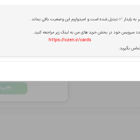
پرداخت از درگاه
ه پایدار ✅ تبدیل شده است و امیدواریم این وضعیت باقی بماند .
د سرویس خود در بخش خرید های من به لینک زیر مراجعه کنید.
سپ - سامان
آسان پ
https://ozen.ir/cards
ماس بگیرید.
قوانین سایت را میپذیرم.
مشاهده قو
برای فعال شدن پرداخت، PN
بعد از خاموش شدن،
پرد