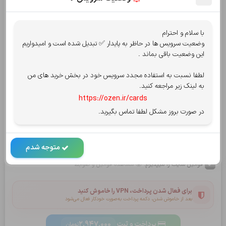
جمع کل:
2,947,000
تومان
با سلام و احترام
قابل پرداخت:
2,947,000
وضعیت سرویس ها در حاظر به پایدار ✅ تبدیل شده است و امیدواریم
تومان
این وضعیت باقی بماند .
انتخاب روش پرداخت
پرداخت امن توسط شاپرک
لطفا نسبت به استفاده مجدد سرویس خود در بخش خرید های من
به لینک زیر مراجعه کنید.
پرداخت از درگاه
کارت به کارت
یا
https://ozen.ir/cards
در صورت بروز مشکل لطفا تماس بگیرید.
سپ - سامان
آسان پرداخت
کریپتو oxapay
بلوبانک
متوجه شدم
قوانین سایت را میپذیرم.
مشاهده قوانین و ضوابط
برای فعال شدن پرداخت، VPN را خاموش کنید
بعد از خاموش شدن، دکمه پرداخت به‌صورت خودکار فعال می‌شود
پرداخت و ثبت
2,947,000
تومان