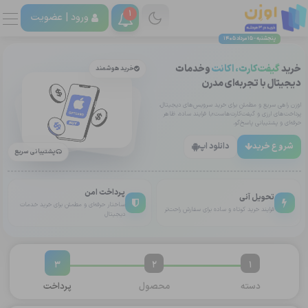
1
ورود |
عضویت
پنجشنبه - 15 مرداد 1405
خرید
گیفت‌کارت، اکانت
وخدمات
خرید هوشمند
دیجیتال با تجربه‌ای مدرن
اوزن راهی سریع و مطمئن برای خرید سرویس‌های دیجیتال،
پرداخت‌های ارزی و گیفت‌کارت‌هاست؛با فرایند ساده، ظاهر
حرفه‌ای و پشتیبانی پاسخ‌گو.
شروع خرید
دانلود اپ
پشتیبانی سریع
پرداخت امن
تحویل آنی
ساختار حرفه‌ای و مطمئن برای خرید خدمات
فرایند خرید کوتاه و ساده برای سفارش راحت‌تر
دیجیتال
3
2
1
دسته
محصول
پرداخت