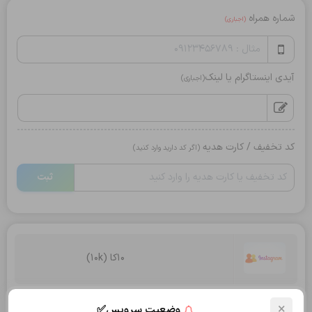
شماره همراه
(اجباری)
آیدی اینستاگرام یا لینک
(اجباری)
کد تخفیف / کارت هدیه
(اگر کد دارید وارد کنید)
ثبت
10کا (10k)
تعداد:
×
وضعیت سرویس✅