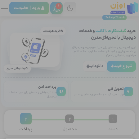
1
ورود |
عضویت
شنبه - 17 مرداد 1405
خرید
گیفت‌کارت، اکانت
وخدمات
خرید هوشمند
دیجیتال با تجربه‌ای مدرن
اوزن راهی سریع و مطمئن برای خرید سرویس‌های دیجیتال،
پرداخت‌های ارزی و گیفت‌کارت‌هاست؛با فرایند ساده، ظاهر
حرفه‌ای و پشتیبانی پاسخ‌گو.
شروع خرید
دانلود اپ
پشتیبانی سریع
پرداخت امن
تحویل آنی
ساختار حرفه‌ای و مطمئن برای خرید خدمات
فرایند خرید کوتاه و ساده برای سفارش راحت‌تر
دیجیتال
3
2
1
دسته
محصول
پرداخت