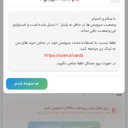
جمع کل:
877,000
تومان
با سلام و احترام
قابل پرداخت:
877,000
وضعیت سرویس ها در حاظر به پایدار ✅ تبدیل شده است و امیدواریم
تومان
این وضعیت باقی بماند .
انتخاب روش پرداخت
پرداخت امن توسط شاپرک
لطفا نسبت به استفاده مجدد سرویس خود در بخش خرید های من
به لینک زیر مراجعه کنید.
پرداخت از درگاه
کارت به کارت
یا
https://ozen.ir/cards
در صورت بروز مشکل لطفا تماس بگیرید.
سپ - سامان
آسان پرداخت
کریپتو oxapay
بلوبانک
متوجه شدم
قوانین سایت را میپذیرم.
مشاهده قوانین و ضوابط
برای فعال شدن پرداخت، VPN را خاموش کنید
بعد از خاموش شدن، دکمه پرداخت به‌صورت خودکار فعال می‌شود
پرداخت و ثبت
877,000
تومان