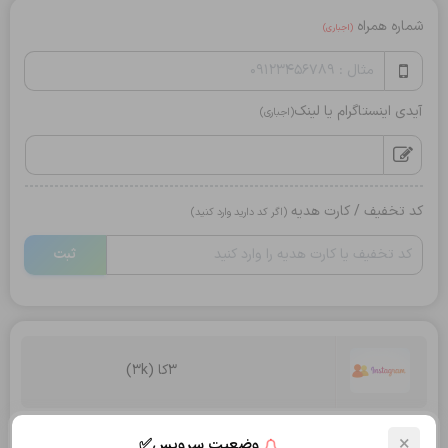
شماره همراه
(اجباری)
آیدی اینستاگرام یا لینک
(اجباری)
کد تخفیف / کارت هدیه
(اگر کد دارید وارد کنید)
ثبت
3کا (3k)
تعداد:
×
وضعیت سرویس✅