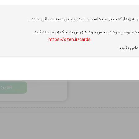
پرداخت از درگاه
 ارسال می شود.
ه پایدار ✅ تبدیل شده است و امیدواریم این وضعیت باقی بماند .
د سرویس خود در بخش خرید های من به لینک زیر مراجعه کنید.
سپ - سامان
آسان پ
https://ozen.ir/cards
ماس بگیرید.
قوانین سایت را میپذیرم.
مشاهده قو
برای فعال شدن پرداخت، PN
بعد از خاموش شدن،
پردا