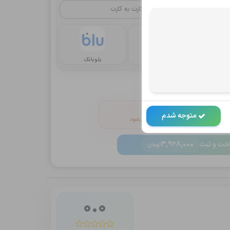
کارت به کارت
یا
رداخت
کریپتو oxapay
بلوبانک
انین و ضوابط
V را خاموش کنید
متوجه شدم
 دکمه پرداخت به‌صورت خودکار فعال می‌شود
خت و ثبت
3,928,000
تومان
0.0