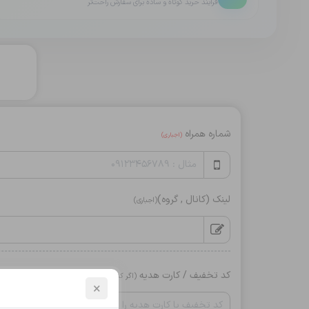
فرایند خرید کوتاه و ساده برای سفارش راحت‌تر
شماره همراه
(اجباری)
لینک (کانال , گروه)
(اجباری)
کد تخفیف / کارت هدیه
(اگر کد دارید وارد کنید)
×