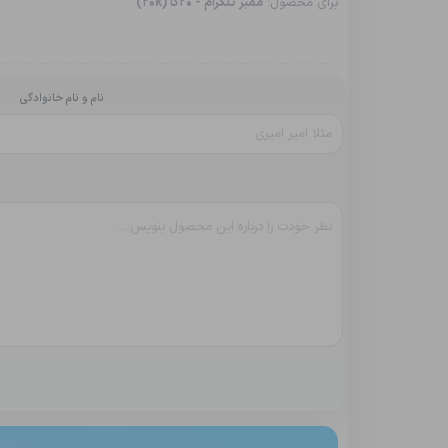
برای محصول:
ممبر تلگرام - 20کا (20k)
نام و نام خانوادگی