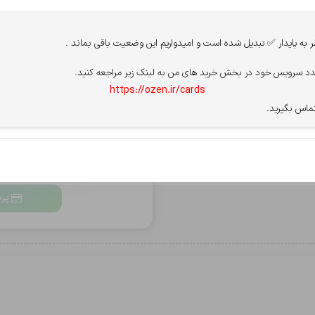
پرداخت از درگاه
 ارسال می شود.
ه پایدار ✅ تبدیل شده است و امیدواریم این وضعیت باقی بماند .
د سرویس خود در بخش خرید های من به لینک زیر مراجعه کنید.
سپ - سامان
آسان پ
https://ozen.ir/cards
ماس بگیرید.
قوانین سایت را میپذیرم.
مشاهده قو
برای فعال شدن پرداخت، PN
بعد از خاموش شدن،
پرد