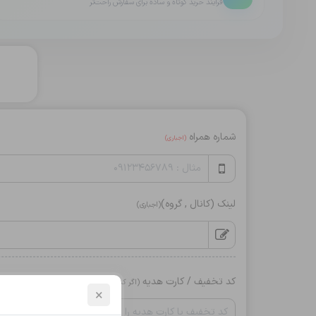
فرایند خرید کوتاه و ساده برای سفارش راحت‌تر
شماره همراه
(اجباری)
لینک (کانال , گروه)
(اجباری)
کد تخفیف / کارت هدیه
(اگر کد دارید وارد کنید)
×