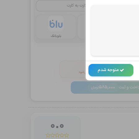
کارت به کارت
یا
رداخت
کریپتو oxapay
بلوبانک
انین و ضوابط
V را خاموش کنید
متوجه شدم
 دکمه پرداخت به‌صورت خودکار فعال می‌شود
اخت و ثبت
585,000
تومان
0.0