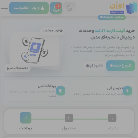
1
ورود |
عضویت
سه شنبه - 20 مرداد 1405
خرید
گیفت‌کارت، اکانت
وخدمات
خرید هوشمند
دیجیتال با تجربه‌ای مدرن
اوزن راهی سریع و مطمئن برای خرید سرویس‌های دیجیتال،
پرداخت‌های ارزی و گیفت‌کارت‌هاست؛با فرایند ساده، ظاهر
حرفه‌ای و پشتیبانی پاسخ‌گو.
شروع خرید
دانلود اپ
پشتیبانی سریع
پرداخت امن
تحویل آنی
ساختار حرفه‌ای و مطمئن برای خرید خدمات
فرایند خرید کوتاه و ساده برای سفارش راحت‌تر
دیجیتال
3
2
1
دسته
محصول
پرداخت