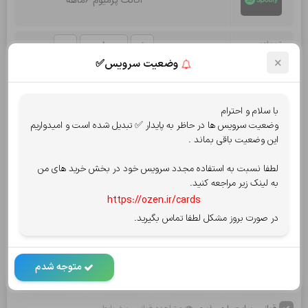
اکانت پرمیوم 6ماهه
تعداد:
×
وضعیت سرویس✅
جمع کل:
3,496,000
تومان
با سلام و احترام
قابل پرداخت:
3,496,000
تومان
وضعیت سرویس ها در حاظر به پایدار ✅ تبدیل شده است و امیدواریم
این وضعیت باقی بماند .
17,480
مبلغ کش بک پس از پرداخت :
تومان
لطفا نسبت به استفاده مجدد سرویس خود در بخش خرید های من
انتخاب روش پرداخت
پرداخت امن توسط شاپرک
به لینک زیر مراجعه کنید.
https://ozen.ir/cards
پرداخت از درگاه
کارت به کارت
یا
در صورت بروز مشکل لطفا تماس بگیرید.
متوجه شدم
آسان پرداخت
سپ - سامان
کریپتو oxapay
بلوبانک