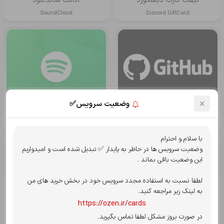
گیفت کارت دیسکورد
اکانت ساندکلود
SoundCloud
Discord GiftCard
×
وضعیت سرویس✅
اکانت گیت هاب
فالوور اسپاتیفای
Spotify Followers
Github Account
با سلام و احترام
وضعیت سرویس ها در حاظر به پایدار ✅ تبدیل شده است و امیدواریم
این وضعیت باقی بماند .
لطفا نسبت به استفاده مجدد سرویس خود در بخش خرید های من
به لینک زیر مراجعه کنید.
https://ozen.ir/cards
در صورت بروز مشکل لطفا تماس بگیرید.