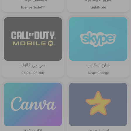
license Node32
LightNode
شارژ اسکایپ
سی پی کالاف
Cp Call Of Duty
Skype Charge
استارز میجر
اکانت کانوا