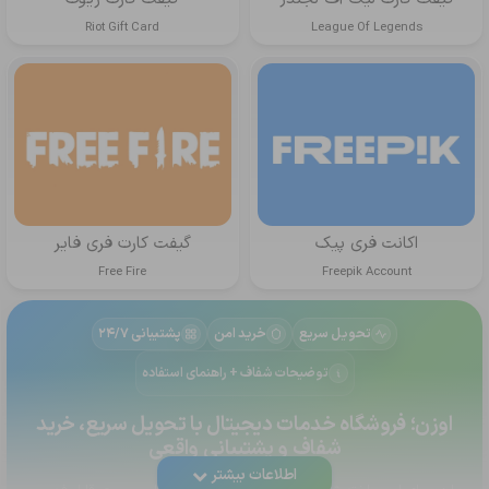
Riot Gift Card
League Of Legends
اکانت فری پیک
گیفت کارت فری فایر
Free Fire
Freepik Account
تحویل سریع
خرید امن
پشتیبانی ۲۴/۷
توضیحات شفاف + راهنمای استفاده
اوزن؛ فروشگاه خدمات دیجیتال با تحویل سریع، خرید
شفاف و پشتیبانی واقعی
اطلاعات بیشتر