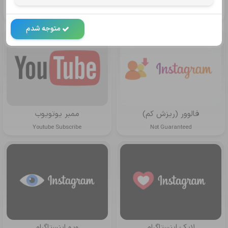
ممبر تلگرام
فالوور بدون ریزش
Follow Instagram
Telegram Member
متوجه شدم
فالوور (ریزش کم)
ممبر یوتویوب
Youtube Subscribe
Not Guaranteed
لایک اینستاگرام
ویو اینستاگرام