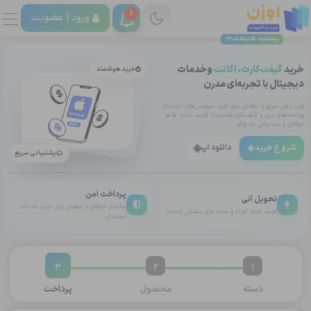
1
ورود |
عضویت
پنجشنبه - 15 مرداد 1405
خرید
گیفت‌کارت، اکانت
وخدمات
خرید هوشمند
دیجیتال با تجربه‌ای مدرن
اوزن راهی سریع و مطمئن برای خرید سرویس‌های دیجیتال،
پرداخت‌های ارزی و گیفت‌کارت‌هاست؛با فرایند ساده، ظاهر
حرفه‌ای و پشتیبانی پاسخ‌گو.
شروع خرید
دانلود اپ
پشتیبانی سریع
پرداخت امن
تحویل آنی
ساختار حرفه‌ای و مطمئن برای خرید خدمات
فرایند خرید کوتاه و ساده برای سفارش راحت‌تر
دیجیتال
3
2
1
دسته
محصول
پرداخت