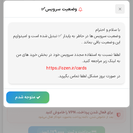
×
وضعیت سرویس✅
جمع کل:
1,179,000
تومان
قابل پرداخت:
1,179,000
تومان
با سلام و احترام
وضعیت سرویس ها در حاظر به پایدار ✅ تبدیل شده است و امیدواریم
انتخاب روش پرداخت
پرداخت امن توسط شاپرک
این وضعیت باقی بماند .
پرداخت از درگاه
کارت به کارت
یا
لطفا نسبت به استفاده مجدد سرویس خود در بخش خرید های من
به لینک زیر مراجعه کنید.
https://ozen.ir/cards
در صورت بروز مشکل لطفا تماس بگیرید.
سپ - سامان
آسان پرداخت
کریپتو oxapay
بلوبانک
متوجه شدم
قوانین سایت را میپذیرم.
مشاهده قوانین و ضوابط
برای فعال شدن پرداخت، VPN را خاموش کنید
بعد از خاموش شدن، دکمه پرداخت به‌صورت خودکار فعال می‌شود
پرداخت و ثبت
1,179,000
تومان