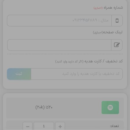
شماره همراه
(اجباری)
لینک صفحه
(اجباری)
کد تخفیف / کارت هدیه
(اگر کد دارید وارد کنید)
ثبت
20کا (20k)
تعداد: