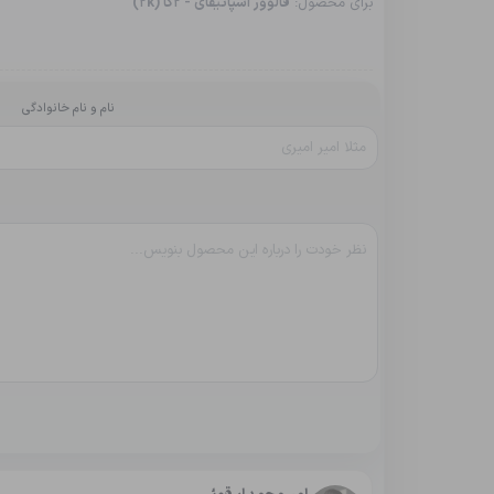
برای محصول:
فالوور اسپاتیفای - 2کا (2k)
نام و نام خانوادگی