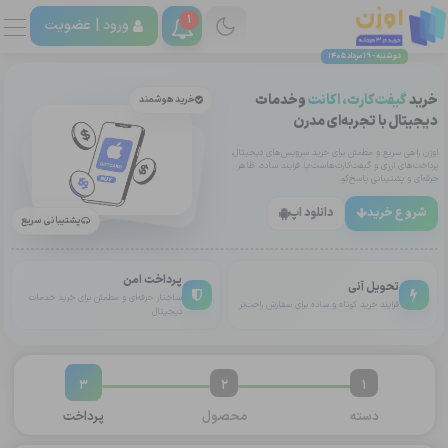
1
ورود |
عضویت
دوشنبه - 19 مرداد 1405
خرید
گیفت‌کارت، اکانت
وخدمات
خرید هوشمند
دیجیتال با تجربه‌ای مدرن
اوزن راهی سریع و مطمئن برای خرید سرویس‌های دیجیتال،
پرداخت‌های ارزی و گیفت‌کارت‌هاست؛با فرایند ساده، ظاهر
حرفه‌ای و پشتیبانی پاسخ‌گو.
شروع خرید
دانلود اپ
پشتیبانی سریع
پرداخت امن
تحویل آنی
ساختار حرفه‌ای و مطمئن برای خرید خدمات
فرایند خرید کوتاه و ساده برای سفارش راحت‌تر
دیجیتال
3
2
1
دسته
محصول
پرداخت