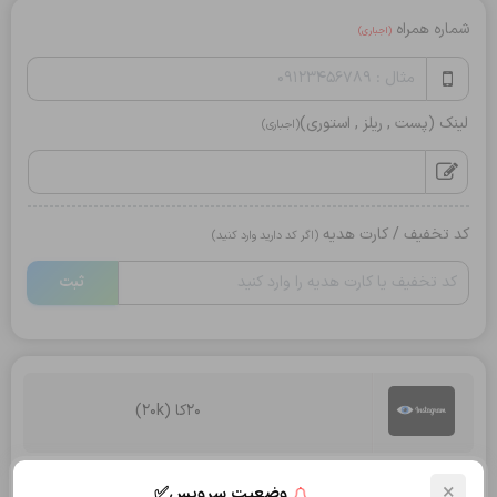
شماره همراه
(اجباری)
لینک (پست , ریلز , استوری)
(اجباری)
کد تخفیف / کارت هدیه
(اگر کد دارید وارد کنید)
ثبت
20کا (20k)
تعداد:
×
وضعیت سرویس✅