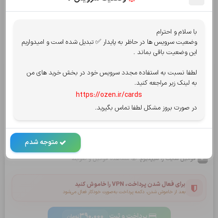
جمع کل:
390,000
تومان
با سلام و احترام
قابل پرداخت:
390,000
وضعیت سرویس ها در حاظر به پایدار ✅ تبدیل شده است و امیدواریم
تومان
این وضعیت باقی بماند .
انتخاب روش پرداخت
پرداخت امن توسط شاپرک
لطفا نسبت به استفاده مجدد سرویس خود در بخش خرید های من
به لینک زیر مراجعه کنید.
پرداخت از درگاه
کارت به کارت
یا
https://ozen.ir/cards
در صورت بروز مشکل لطفا تماس بگیرید.
سپ - سامان
کریپتو oxapay
بلوبانک
متوجه شدم
قوانین سایت را میپذیرم.
مشاهده قوانین و ضوابط
برای فعال شدن پرداخت، VPN را خاموش کنید
بعد از خاموش شدن، دکمه پرداخت به‌صورت خودکار فعال می‌شود
پرداخت و ثبت
390,000
تومان