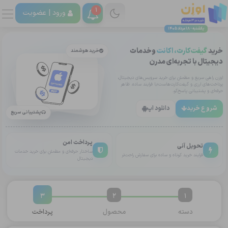
1
ورود |
عضویت
یکشنبه - 18 مرداد 1405
خرید
گیفت‌کارت، اکانت
وخدمات
خرید هوشمند
دیجیتال با تجربه‌ای مدرن
اوزن راهی سریع و مطمئن برای خرید سرویس‌های دیجیتال،
پرداخت‌های ارزی و گیفت‌کارت‌هاست؛با فرایند ساده، ظاهر
حرفه‌ای و پشتیبانی پاسخ‌گو.
شروع خرید
دانلود اپ
پشتیبانی سریع
پرداخت امن
تحویل آنی
ساختار حرفه‌ای و مطمئن برای خرید خدمات
فرایند خرید کوتاه و ساده برای سفارش راحت‌تر
دیجیتال
3
2
1
دسته
محصول
پرداخت