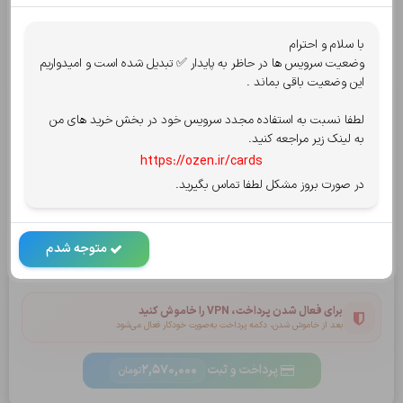
قابل پرداخت:
2,570,000
تومان
با سلام و احترام
128,500
مبلغ کش بک پس از پرداخت :
تومان
وضعیت سرویس ها در حاظر به پایدار ✅ تبدیل شده است و امیدواریم
این وضعیت باقی بماند .
انتخاب روش پرداخت
پرداخت امن توسط شاپرک
لطفا نسبت به استفاده مجدد سرویس خود در بخش خرید های من
پرداخت از درگاه
کارت به کارت
یا
به لینک زیر مراجعه کنید.
https://ozen.ir/cards
در صورت بروز مشکل لطفا تماس بگیرید.
سپ - سامان
کریپتو oxapay
بلوبانک
متوجه شدم
قوانین سایت را میپذیرم.
مشاهده قوانین و ضوابط
برای فعال شدن پرداخت، VPN را خاموش کنید
بعد از خاموش شدن، دکمه پرداخت به‌صورت خودکار فعال می‌شود
پرداخت و ثبت
2,570,000
تومان