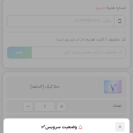
شماره همراه
(اجباری)
کد تخفیف / کارت هدیه
(اگر کد دارید وارد کنید)
ثبت
500 گیگ (6ماهه)
تعداد:
جمع کل:
2,570,000
تومان
×
وضعیت سرویس✅