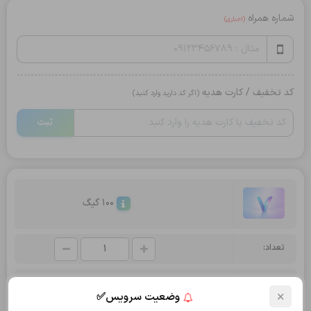
شماره همراه
(اجباری)
کد تخفیف / کارت هدیه
(اگر کد دارید وارد کنید)
ثبت
100 گیگ
تعداد:
جمع کل:
310,000
تومان
×
وضعیت سرویس✅