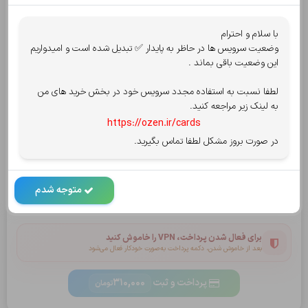
قابل پرداخت:
310,000
تومان
با سلام و احترام
15,500
مبلغ کش بک پس از پرداخت :
تومان
وضعیت سرویس ها در حاظر به پایدار ✅ تبدیل شده است و امیدواریم
این وضعیت باقی بماند .
انتخاب روش پرداخت
پرداخت امن توسط شاپرک
لطفا نسبت به استفاده مجدد سرویس خود در بخش خرید های من
پرداخت از درگاه
کارت به کارت
یا
به لینک زیر مراجعه کنید.
https://ozen.ir/cards
در صورت بروز مشکل لطفا تماس بگیرید.
سپ - سامان
آسان پرداخت
کریپتو oxapay
بلوبانک
متوجه شدم
قوانین سایت را میپذیرم.
مشاهده قوانین و ضوابط
برای فعال شدن پرداخت، VPN را خاموش کنید
بعد از خاموش شدن، دکمه پرداخت به‌صورت خودکار فعال می‌شود
پرداخت و ثبت
310,000
تومان