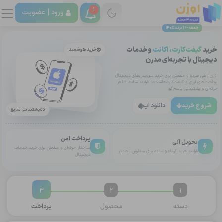
1
ورود |
عضویت
جمعه - 16 مرداد 1405
خرید
گیفت‌کارت، اکانت
وخدمات
خرید هوشمند
دیجیتال با تجربه‌ای مدرن
اوزن راهی سریع و مطمئن برای خرید سرویس‌های دیجیتال،
پرداخت‌های ارزی و گیفت‌کارت‌هاست؛با فرایند ساده، ظاهر
حرفه‌ای و پشتیبانی پاسخ‌گو.
شروع خرید
دانلود اپ
پشتیبانی سریع
پرداخت امن
تحویل آنی
ساختار حرفه‌ای و مطمئن برای خرید خدمات
فرایند خرید کوتاه و ساده برای سفارش راحت‌تر
دیجیتال
3
2
1
دسته
محصول
پرداخت